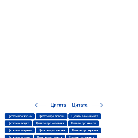
Цитата
Цитата
Цитаты про жизнь
Цитаты про любовь
Цитаты о женщинах
Цитаты о людях
Цитаты про человека
Цитаты про мысли
Цитаты про время
Цитаты про счастье
Цитаты про мужчин
Цитаты про душу
Цитаты про смерть
Цитаты про деньги