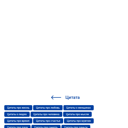
Цитата
Цитаты про жизнь
Цитаты про любовь
Цитаты о женщинах
Цитаты о людях
Цитаты про человека
Цитаты про мысли
Цитаты про время
Цитаты про счастье
Цитаты про мужчин
Цитаты про душу
Цитаты про смерть
Цитаты про деньги