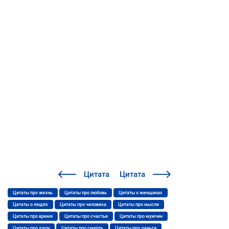
Цитата
Цитата
Цитаты про жизнь
Цитаты про любовь
Цитаты о женщинах
Цитаты о людях
Цитаты про человека
Цитаты про мысли
Цитаты про время
Цитаты про счастье
Цитаты про мужчин
Цитаты про душу
Цитаты про смерть
Цитаты про деньги