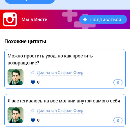
Подписаться
Мы в Инсте
Похожие цитаты
Можно простить уход, но как простить
возвращение?
Джонатан Сафран Фоер
0
Я застегиваюсь на все молнии внутри самого себя
Джонатан Сафран Фоер
0