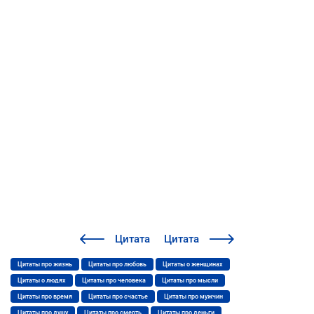
Цитата
Цитата
Цитаты про жизнь
Цитаты про любовь
Цитаты о женщинах
Цитаты о людях
Цитаты про человека
Цитаты про мысли
Цитаты про время
Цитаты про счастье
Цитаты про мужчин
Цитаты про душу
Цитаты про смерть
Цитаты про деньги