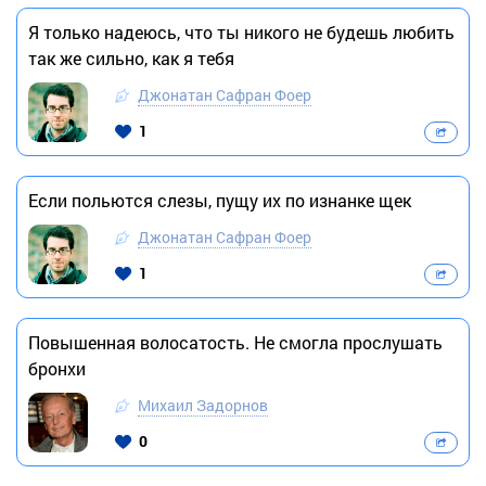
Я только надеюсь, что ты никого не будешь любить
так же сильно, как я тебя
Джонатан Сафран Фоер
1
Если польются слезы, пущу их по изнанке щек
Джонатан Сафран Фоер
1
Повышенная волосатость. Не смогла прослушать
бронхи
Михаил Задорнов
0