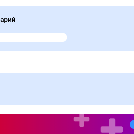
тарий
е