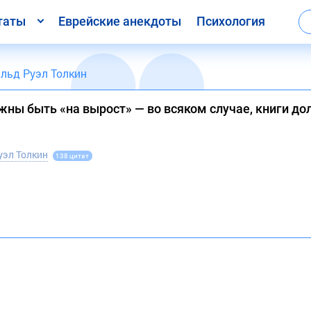
таты
Еврейские анекдоты
Психология
льд Руэл Толкин
лжны быть «на вырост» — во всяком случае, книги д
уэл Толкин
138 цитат