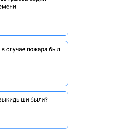
ремени
 в случае пожара был
, выкидыши были?