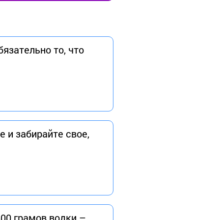
бязательно то, что
е и забирайте свое,
500 грамов водки –