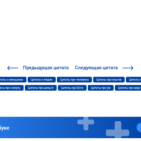
Предыдущая
цитата
Следующая
цитата
таты о женщинах
Цитаты о людях
Цитаты про человека
Цитаты про мысли
Цитаты 
аты про смерть
Цитаты про деньги
Цитаты про Бога
Цитаты про ум
Цитаты про веру
буке