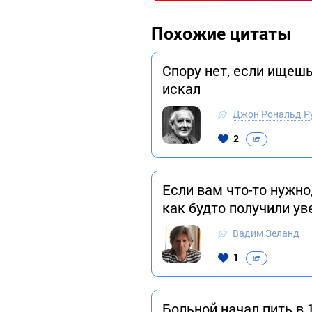
Похожие цитаты
Спору нет, если ищешь
искал
Джон Рональд Р
2
Если вам что-то нужно
как будто получили у
Вадим Зеланд
1
Больной начал пить в 1