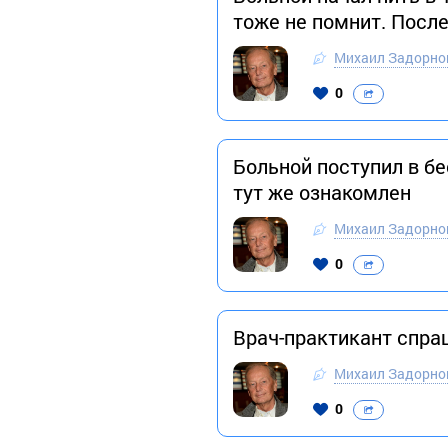
тоже не помнит. После
Михаил Задорно
0
Больной поступил в б
тут же ознакомлен
Михаил Задорно
0
Врач-практикант спра
Михаил Задорно
0