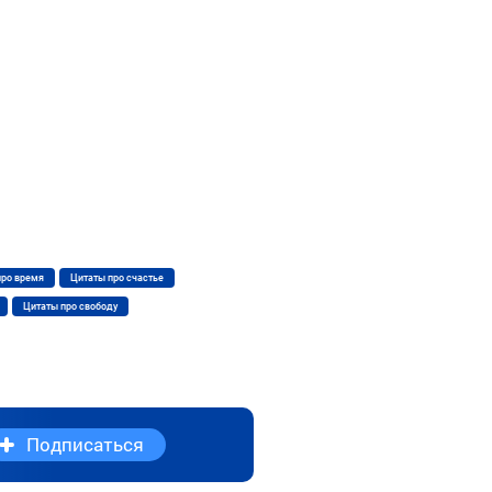
про время
Цитаты про счастье
Цитаты про свободу
Подписаться