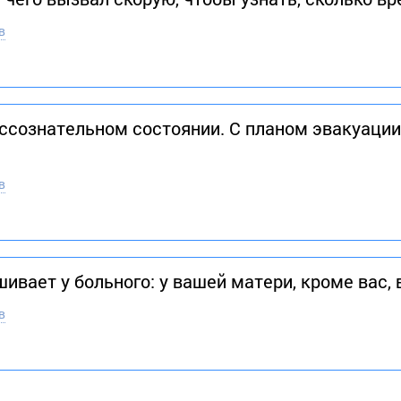
в
ессознательном состоянии. С планом эвакуации
в
шивает у больного: у вашей матери, кроме вас
в