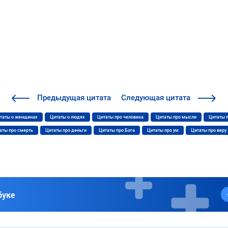
Предыдущая
цитата
Следующая
цитата
таты о женщинах
Цитаты о людях
Цитаты про человека
Цитаты про мысли
Цитаты 
аты про смерть
Цитаты про деньги
Цитаты про Бога
Цитаты про ум
Цитаты про веру
буке