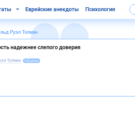
таты
Еврейские анекдоты
Психология
льд Руэл Толкин
сть надежнее слепого доверия
уэл Толкин
138 цитат