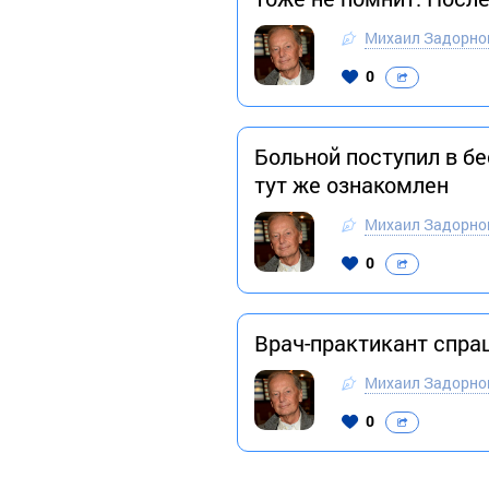
Михаил Задорно
0
Больной поступил в б
тут же ознакомлен
Михаил Задорно
0
Врач-практикант спра
Михаил Задорно
0