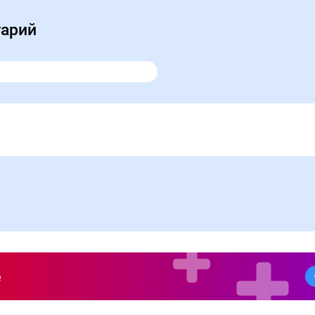
тарий
е