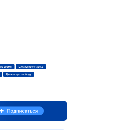
про время
Цитаты про счастье
Цитаты про свободу
Подписаться