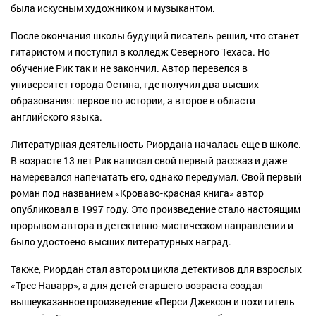
была искусным художником и музыкантом.
После окончания школы будущий писатель решил, что станет
гитаристом и поступил в колледж Северного Техаса. Но
обучение Рик так и не закончил. Автор перевелся в
университет города Остина, где получил два высших
образования: первое по истории, а второе в области
английского языка.
Литературная деятельность Риордана началась еще в школе.
В возрасте 13 лет Рик написал свой первый рассказ и даже
намеревался напечатать его, однако передумал. Свой первый
роман под названием «Кроваво-красная книга» автор
опубликовал в 1997 году. Это произведение стало настоящим
прорывом автора в детективно-мистическом направлении и
было удостоено высших литературных наград.
Также, Риордан стал автором цикла детективов для взрослых
«Трес Наварр», а для детей старшего возраста создал
вышеуказанное произведение «Перси Джексон и похититель