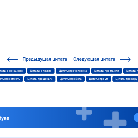
Предыдущая
цитата
Следующая
цитата
таты о женщинах
Цитаты о людях
Цитаты про человека
Цитаты про мысли
Цитаты 
аты про смерть
Цитаты про деньги
Цитаты про Бога
Цитаты про ум
Цитаты про веру
буке