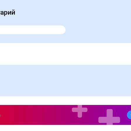
тарий
е