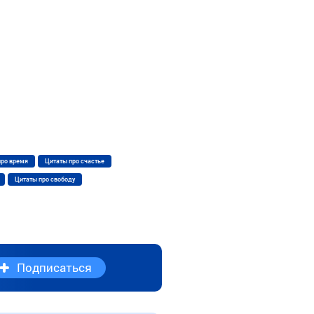
про время
Цитаты про счастье
Цитаты про свободу
Подписаться