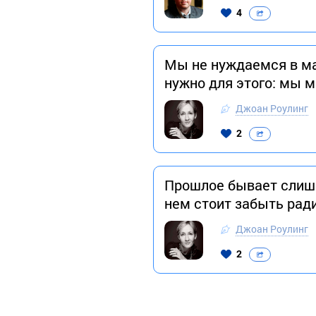
4
Мы не нуждаемся в маг
нужно для этого: мы 
Джоан Роулинг
2
Прошлое бывает слишк
нем стоит забыть рад
Джоан Роулинг
2