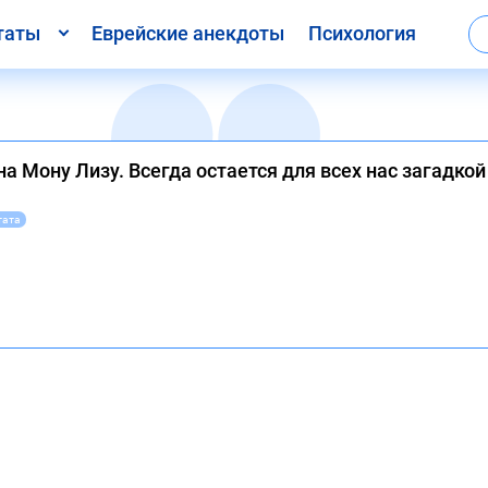
таты
Еврейские анекдоты
Психология
н
а Мону Лизу. Всегда остается для всех нас загадкой
тата