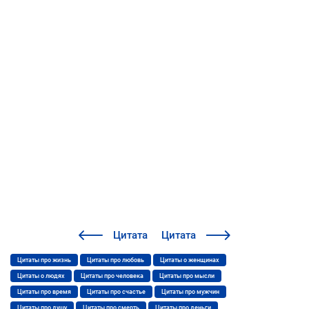
Цитата
Цитата
Цитаты про жизнь
Цитаты про любовь
Цитаты о женщинах
Цитаты о людях
Цитаты про человека
Цитаты про мысли
Цитаты про время
Цитаты про счастье
Цитаты про мужчин
Цитаты про душу
Цитаты про смерть
Цитаты про деньги