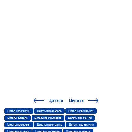
Цитата
Цитата
Цитаты про жизнь
Цитаты про любовь
Цитаты о женщинах
Цитаты о людях
Цитаты про человека
Цитаты про мысли
Цитаты про время
Цитаты про счастье
Цитаты про мужчин
Цитаты про душу
Цитаты про смерть
Цитаты про деньги