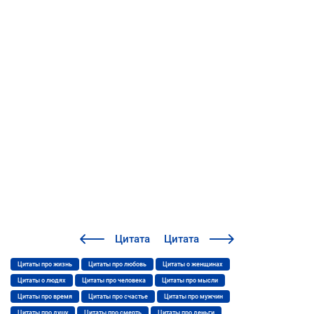
Цитата
Цитата
Цитаты про жизнь
Цитаты про любовь
Цитаты о женщинах
Цитаты о людях
Цитаты про человека
Цитаты про мысли
Цитаты про время
Цитаты про счастье
Цитаты про мужчин
Цитаты про душу
Цитаты про смерть
Цитаты про деньги