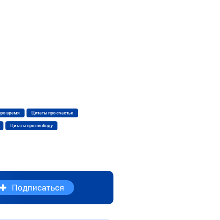
про время
Цитаты про счастье
Цитаты про свободу
Подписаться