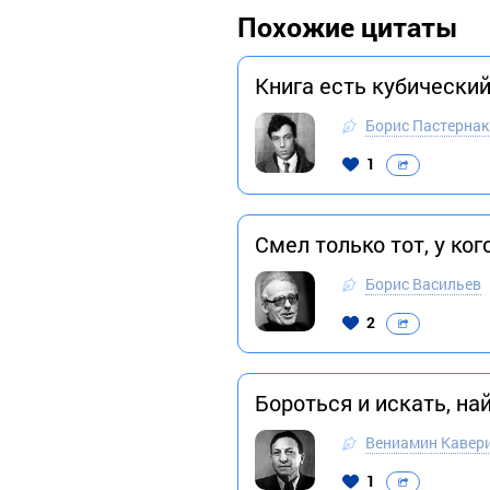
Похожие цитаты
Книга есть кубически
Борис Пастернак
1
Смел только тот, у ког
Борис Васильев
2
Бороться и искать, на
Вениамин Кавер
1