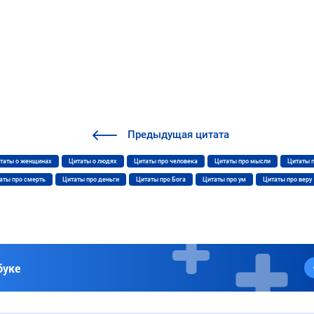
Предыдущая
цитата
таты о женщинах
Цитаты о людях
Цитаты про человека
Цитаты про мысли
Цитаты 
аты про смерть
Цитаты про деньги
Цитаты про Бога
Цитаты про ум
Цитаты про веру
буке