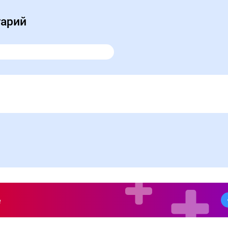
тарий
е