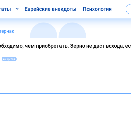
таты
Еврейские анекдоты
Психология
тернак
обходимо, чем приобретать. Зерно не даст всхода, е
47 цитат