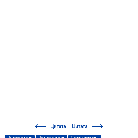
Цитата
Цитата
Цитаты про жизнь
Цитаты про любовь
Цитаты о женщинах