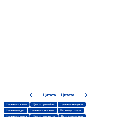
Цитата
Цитата
Цитаты про жизнь
Цитаты про любовь
Цитаты о женщинах
Цитаты о людях
Цитаты про человека
Цитаты про мысли
Цитаты про время
Цитаты про счастье
Цитаты про мужчин