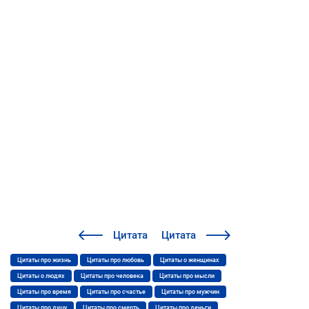
Цитата
Цитата
Цитаты про жизнь
Цитаты про любовь
Цитаты о женщинах
Цитаты о людях
Цитаты про человека
Цитаты про мысли
Цитаты про время
Цитаты про счастье
Цитаты про мужчин
Цитаты про душу
Цитаты про смерть
Цитаты про деньги