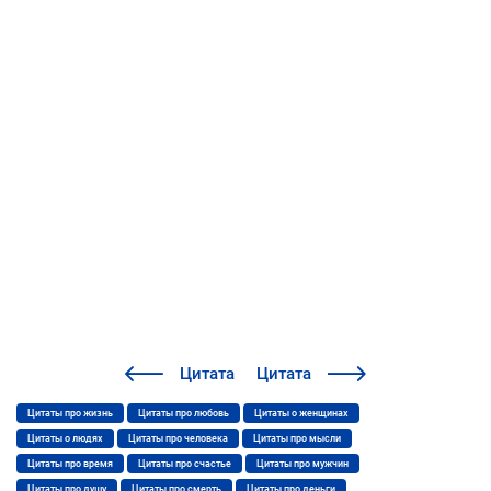
Цитата
Цитата
Цитаты про жизнь
Цитаты про любовь
Цитаты о женщинах
Цитаты о людях
Цитаты про человека
Цитаты про мысли
Цитаты про время
Цитаты про счастье
Цитаты про мужчин
Цитаты про душу
Цитаты про смерть
Цитаты про деньги