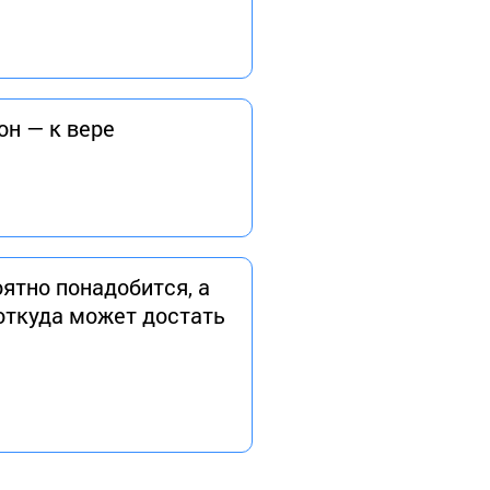
он — к вере
оятно понадобится, а
 откуда может достать