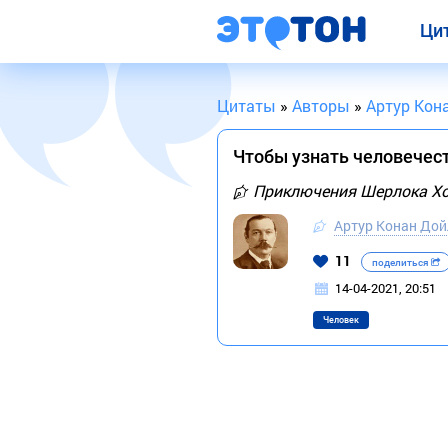
Ци
Цитаты
»
Авторы
»
Артур Кон
Чтобы узнать человечест
Приключения Шерлока Хо
Артур Конан Дой
11
поделиться
14-04-2021, 20:51
Человек