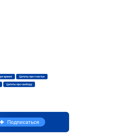
про время
Цитаты про счастье
Цитаты про свободу
Подписаться