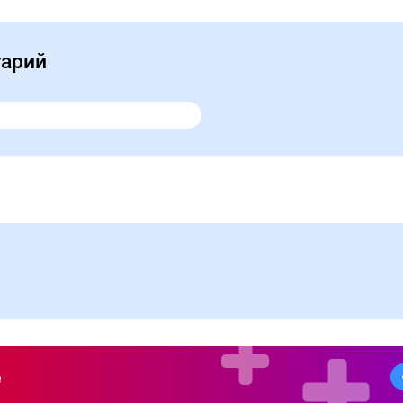
тарий
е