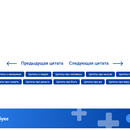
Предыдущая
цитата
Следующая
цитата
таты о женщинах
Цитаты о людях
Цитаты про человека
Цитаты про мысли
Цитаты 
аты про смерть
Цитаты про деньги
Цитаты про Бога
Цитаты про ум
Цитаты про веру
буке