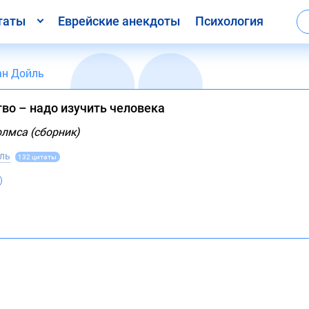
таты
Еврейские анекдоты
Психология
ан Дойль
во – надо изучить человека
лмса (сборник)
ль
132 цитаты