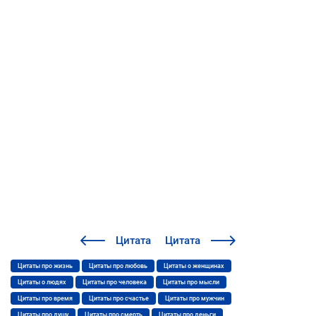
Цитата
Цитата
Цитаты про жизнь
Цитаты про любовь
Цитаты о женщинах
Цитаты о людях
Цитаты про человека
Цитаты про мысли
Цитаты про время
Цитаты про счастье
Цитаты про мужчин
Цитаты про душу
Цитаты про смерть
Цитаты про деньги