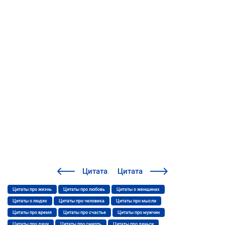
Цитата
Цитата
Цитаты про жизнь
Цитаты про любовь
Цитаты о женщинах
Цитаты о людях
Цитаты про человека
Цитаты про мысли
Цитаты про время
Цитаты про счастье
Цитаты про мужчин
Цитаты про душу
Цитаты про смерть
Цитаты про деньги