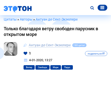
Цитаты
»
Авторы
»
Антуан де Сент-Экзюпери
Только благодаря ветру свободен парусник в
открытом море
Антуан де Сент-Экзюпери
190 цитат
1
поделиться
4-01-2020, 13:27
Ветер
Свобода
Море
Парус