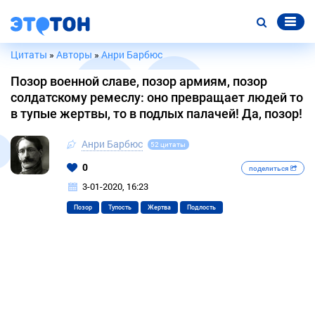
Цитаты
»
Авторы
»
Анри Барбюс
Позор военной славе, позор армиям, позор
солдатскому ремеслу: оно превращает людей то
в тупые жертвы, то в подлых палачей! Да, позор!
Анри Барбюс
52 цитаты
0
поделиться
3-01-2020, 16:23
Позор
Тупость
Жертва
Подлость