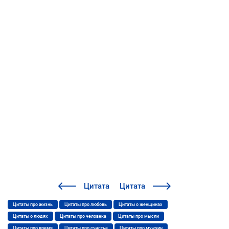
Цитата
Цитата
Цитаты про жизнь
Цитаты про любовь
Цитаты о женщинах
Цитаты о людях
Цитаты про человека
Цитаты про мысли
Цитаты про время
Цитаты про счастье
Цитаты про мужчин