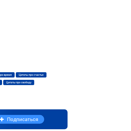
про время
Цитаты про счастье
Цитаты про свободу
Подписаться