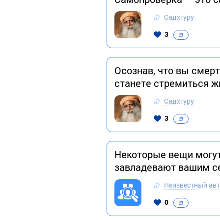
Садхгуру
3
Осознав, что вы смер
станете стремиться ж
Садхгуру
3
Некоторые вещи могут
завладевают вашим с
Неизвестный ав
0