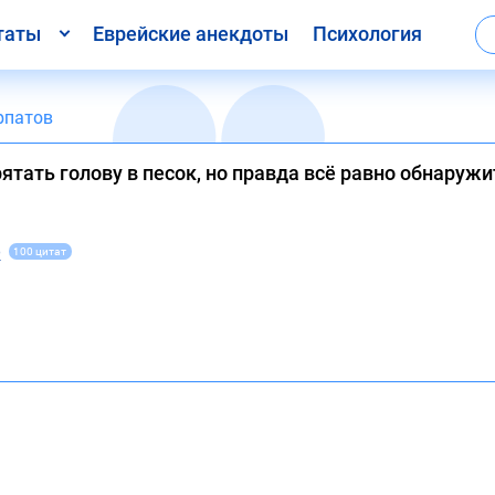
таты
Еврейские анекдоты
Психология
рпатов
ятать голову в песок, но правда всё равно обнаружи
в
100 цитат