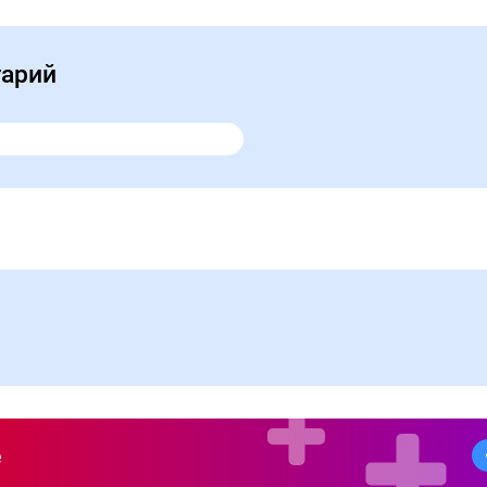
тарий
е