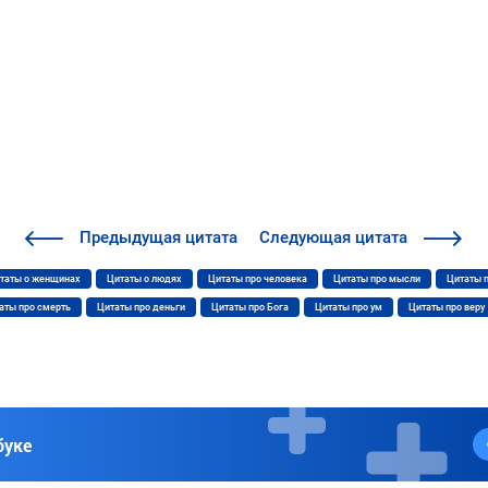
Предыдущая
цитата
Следующая
цитата
таты о женщинах
Цитаты о людях
Цитаты про человека
Цитаты про мысли
Цитаты 
аты про смерть
Цитаты про деньги
Цитаты про Бога
Цитаты про ум
Цитаты про веру
буке