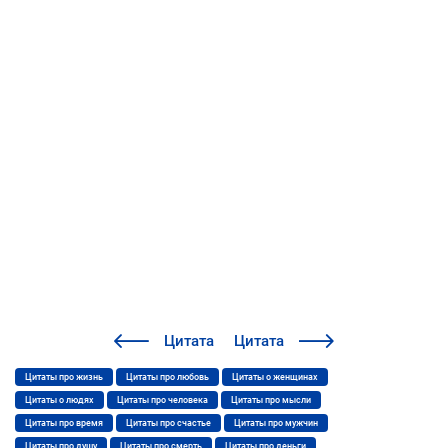
Цитата
Цитата
Цитаты про жизнь
Цитаты про любовь
Цитаты о женщинах
Цитаты о людях
Цитаты про человека
Цитаты про мысли
Цитаты про время
Цитаты про счастье
Цитаты про мужчин
Цитаты про душу
Цитаты про смерть
Цитаты про деньги