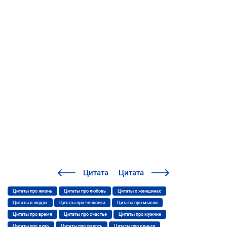
Цитата
Цитата
Цитаты про жизнь
Цитаты про любовь
Цитаты о женщинах
Цитаты о людях
Цитаты про человека
Цитаты про мысли
Цитаты про время
Цитаты про счастье
Цитаты про мужчин
Цитаты про душу
Цитаты про смерть
Цитаты про деньги