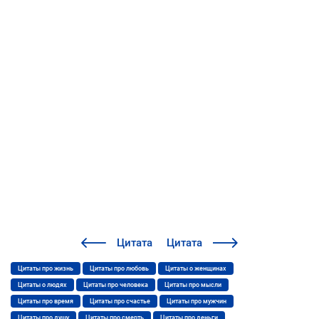
Цитата
Цитата
Цитаты про жизнь
Цитаты про любовь
Цитаты о женщинах
Цитаты о людях
Цитаты про человека
Цитаты про мысли
Цитаты про время
Цитаты про счастье
Цитаты про мужчин
Цитаты про душу
Цитаты про смерть
Цитаты про деньги