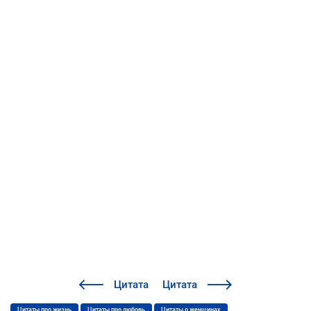
Цитата
Цитата
Цитаты про жизнь
Цитаты про любовь
Цитаты о женщинах