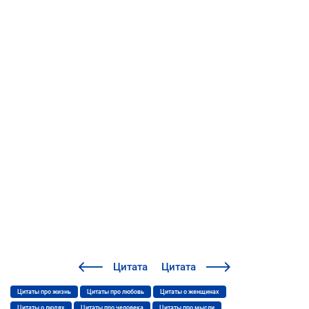
Цитата
Цитата
Цитаты про жизнь
Цитаты про любовь
Цитаты о женщинах
Цитаты о людях
Цитаты про человека
Цитаты про мысли