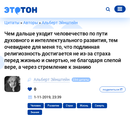
Цитаты
»
Авторы
»
Альберт Эйнштейн
Чем дальше уходит человечество по пути
духовного и интеллектуального развития, тем
очевиднее для меня то, что подлинная
религиозность достигается не из-за страха
перед жизнью и смертью, не благодаря слепой
вере, а через стремление к знанию
Альберт Эйнштейн
234 цитаты
0
поделиться
1-11-2019, 23:39
Человек
Развитие
Страх
Жизнь
Смерть
Знания