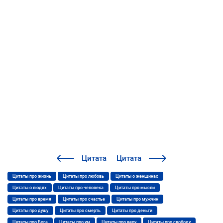
Цитата
Цитата
Цитаты про жизнь
Цитаты про любовь
Цитаты о женщинах
Цитаты о людях
Цитаты про человека
Цитаты про мысли
Цитаты про время
Цитаты про счастье
Цитаты про мужчин
Цитаты про душу
Цитаты про смерть
Цитаты про деньги
Цитаты про Бога
Цитаты про ум
Цитаты про веру
Цитаты про свободу