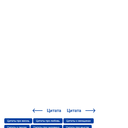
Цитата
Цитата
Цитаты про жизнь
Цитаты про любовь
Цитаты о женщинах
Цитаты о людях
Цитаты про человека
Цитаты про мысли