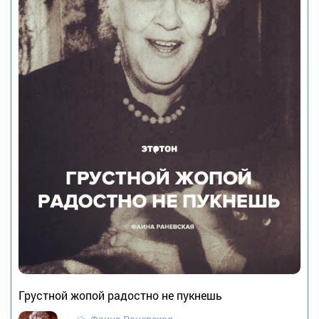
Грустной жопой радостно не пукнешь