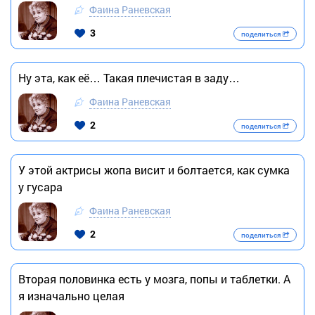
Фаина Раневская
3
поделиться
Ну эта, как её… Такая плечистая в заду…
Фаина Раневская
2
поделиться
У этой актрисы жопа висит и болтается, как сумка
у гусара
Фаина Раневская
2
поделиться
Вторая половинка есть у мозга, попы и таблетки. А
я изначально целая