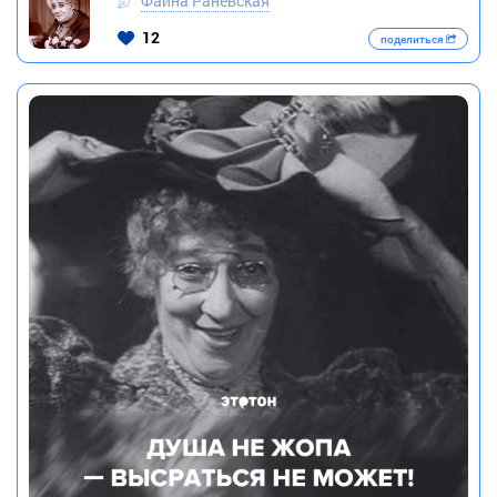
Фаина Раневская
12
поделиться