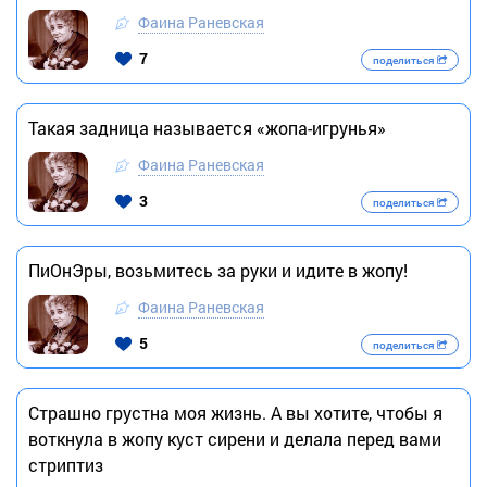
Фаина Раневская
7
поделиться
Такая задница называется «жопа-игрунья»
Фаина Раневская
3
поделиться
ПиОнЭры, возьмитесь за руки и идите в жопу!
Фаина Раневская
5
поделиться
Страшно грустна моя жизнь. А вы хотите, чтобы я
воткнула в жопу куст сирени и делала перед вами
стриптиз