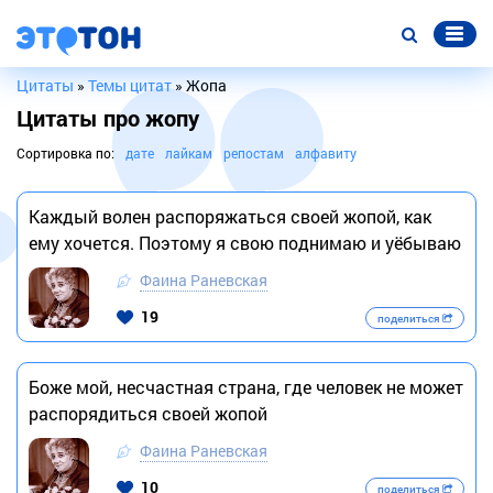
Цитаты
»
Темы цитат
» Жопа
Цитаты про жопу
Сортировка по:
дате
лайкам
репостам
алфавиту
Каждый волен распоряжаться своей жопой, как
ему хочется. Поэтому я свою поднимаю и уёбываю
Фаина Раневская
19
поделиться
Боже мой, несчастная страна, где человек не может
распорядиться своей жопой
Фаина Раневская
10
поделиться