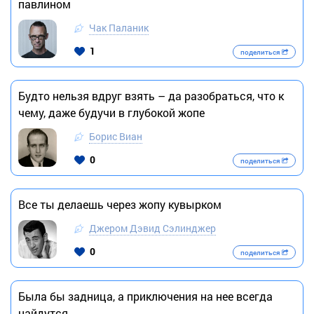
павлином
Чак Паланик
1
поделиться
Будто нельзя вдруг взять – да разобраться, что к
чему, даже будучи в глубокой жопе
Борис Виан
0
поделиться
Все ты делаешь через жопу кувырком
Джером Дэвид Сэлинджер
0
поделиться
Была бы задница, а приключения на нее всегда
найдутся