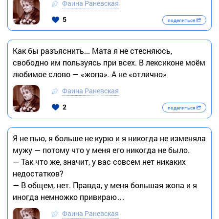
Фаина Раневская
5
поделиться
Как бы разъяснить... Мата я не стесняюсь,
свободно им пользуясь при всех. В лексиконе моём
любимое слово — «жопа». А не «отлично»
Фаина Раневская
2
поделиться
Я не пью, я больше не курю и я никогда не изменяла
мужу — потому что у меня его никогда не было.
— Так что же, значит, у вас совсем нет никаких
недостатков?
— В общем, нет. Правда, у меня большая жопа и я
иногда немножко привираю…
Фаина Раневская