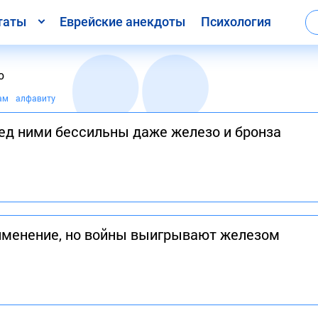
таты
Еврейские анекдоты
Психология
о
ам
алфавиту
ред ними бессильны даже железо и бронза
рименение, но войны выигрывают железом