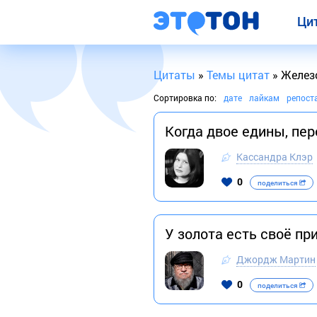
Ци
Цитаты
»
Темы цитат
» Желез
Сортировка по:
дате
лайкам
репост
Когда двое едины, пе
Кассандра Клэр
0
поделиться
У золота есть своё п
Джордж Мартин
0
поделиться