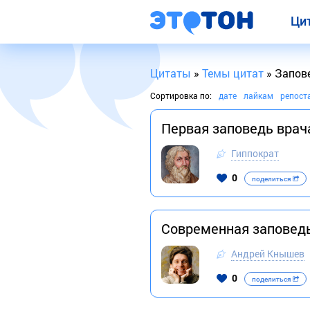
Ци
Цитаты
»
Темы цитат
» Запов
Сортировка по:
дате
лайкам
репост
Первая заповедь врача
Гиппократ
0
поделиться
Современная заповедь
Андрей Кнышев
0
поделиться