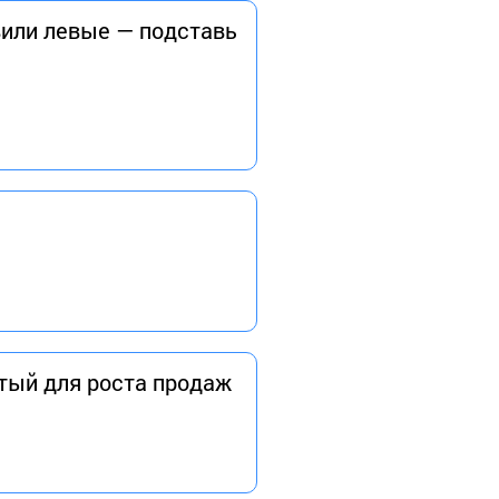
вили левые — подставь
утый для роста продаж