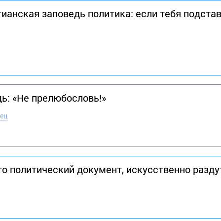
ианская заповедь политика: если тебя подста
ь: «Не прелюбословь!»
ец
то политический документ, искусственно разд