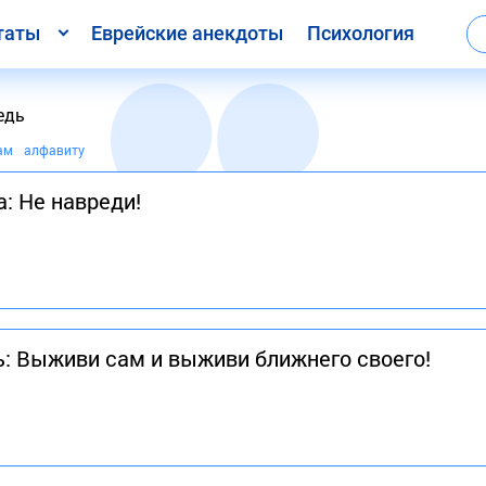
таты
Еврейские анекдоты
Психология
едь
ам
алфавиту
: Не навреди!
: Выживи сам и выживи ближнего своего!