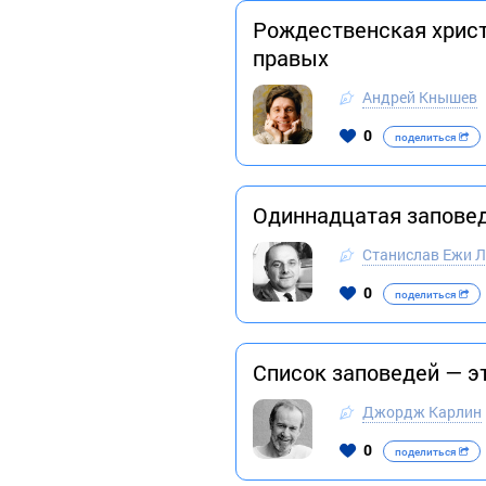
Рождественская христ
правых
Андрей Кнышев
0
поделиться
Одиннадцатая заповед
Станислав Ежи Л
0
поделиться
Список заповедей — э
Джордж Карлин
0
поделиться