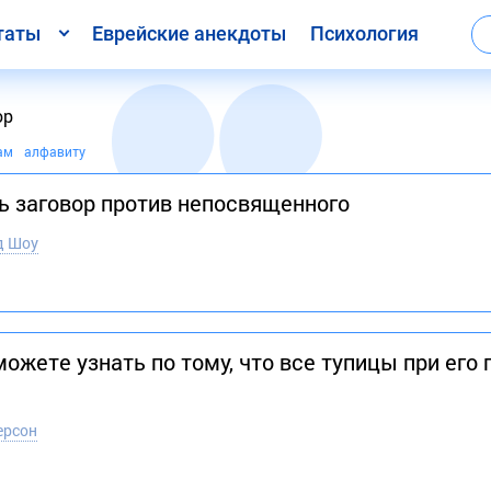
таты
Еврейские анекдоты
Психология
ор
ам
алфавиту
ь заговор против непосвященного
д Шоу
ожете узнать по тому, что все тупицы при его
ерсон