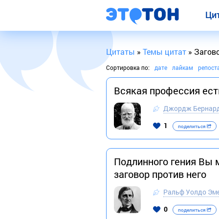
Ци
Цитаты
»
Темы цитат
» Загов
Сортировка по:
дате
лайкам
репост
Всякая профессия ест
Джордж Бернар
1
поделиться
Подлинного гения Вы м
заговор против него
Ральф Уолдо Эм
0
поделиться