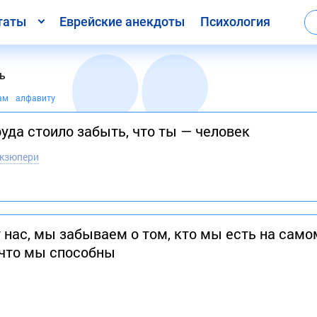
таты
Еврейские анекдоты
Психология
ь
ам
алфавиту
руда стоило забыть, что ты — человек
Экзюпери
т нас, мы забываем о том, кто мы есть на сам
 что мы способны