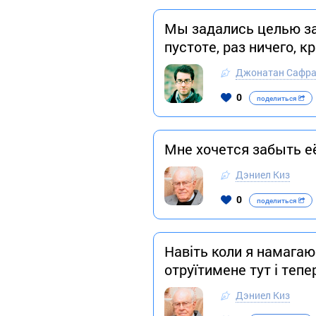
Мы задались целью заб
пустоте, раз ничего, 
Джонатан Сафра
0
поделиться
Мне хочется забыть её
Дэниел Киз
0
поделиться
Навіть коли я намагаюс
отруїтимене тут і тепе
Дэниел Киз