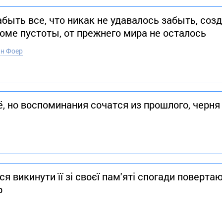
ыть все, что никак не удавалось забыть, соз
кроме пустоты, от прежнего мира не осталось
н Фоер
, но воспоминания сочатся из прошлого, черня
я викинути її зі своєї пам'яті спогади поверта
р