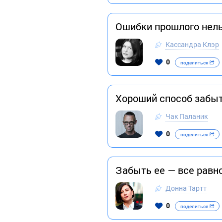
Ошибки прошлого нель
Кассандра Клэр
0
поделиться
Хороший способ забыт
Чак Паланик
0
поделиться
Забыть ее — все равно
Донна Тартт
0
поделиться