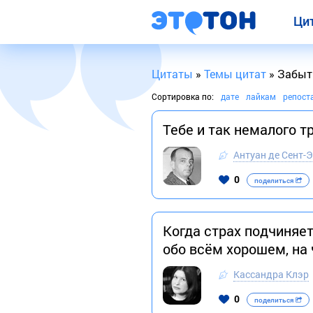
Ци
Цитаты
»
Темы цитат
» Забыт
Сортировка по:
дате
лайкам
репост
Тебе и так немалого т
Антуан де Сент-
0
поделиться
Когда страх подчиняе
обо всём хорошем, на
Кассандра Клэр
0
поделиться