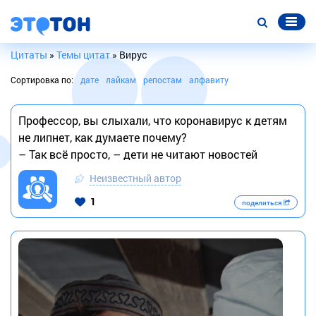
Цитаты
»
Темы цитат
» Вирус
Сортировка по:
дате
лайкам
репостам
алфавиту
Профессор, вы слыхали, что коронавирус к детям
не липнет, как думаете почему?
– Так всё просто, – дети не читают новостей
Неизвестный автор
1
поделиться