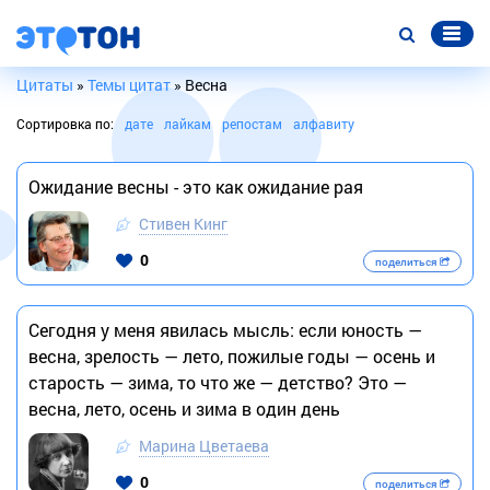
Цитаты
»
Темы цитат
» Весна
Сортировка по:
дате
лайкам
репостам
алфавиту
Ожидание весны - это как ожидание рая
Стивен Кинг
0
поделиться
Сегодня у меня явилась мысль: если юность —
весна, зрелость — лето, пожилые годы — осень и
старость — зима, то что же — детство? Это —
весна, лето, осень и зима в один день
Марина Цветаева
0
поделиться