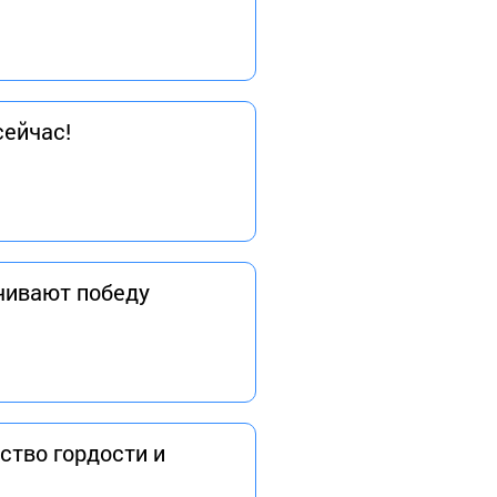
сейчас!
чивают победу
ство гордости и