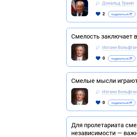
Дональд Трамп
2
поделиться
Смелость заключает в 
Иоганн Вольфган
0
поделиться
Смелые мысли играют 
Иоганн Вольфган
0
поделиться
Для пролетариата смел
независимости — важн