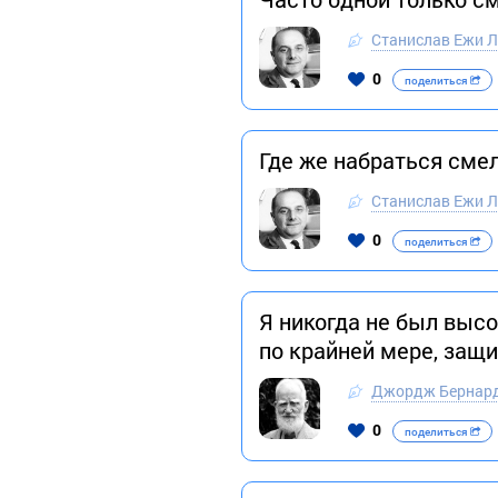
Станислав Ежи Л
0
поделиться
Где же набраться сме
Станислав Ежи Л
0
поделиться
Я никогда не был высо
по крайней мере, защ
Джордж Бернар
0
поделиться