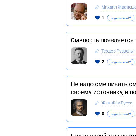
Михаил Жванецк
1
поделиться
Смелость появляется т
Теодор Рузвельт
2
поделиться
Не надо смешивать сме
своему источнику, и п
Жан-Жак Руссо
0
поделиться
Часто одной только см