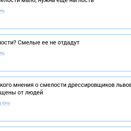
ец
лости? Смелые ее не отдадут
ец
кого мнения о смелости дрессировщиков львов.
ищены от людей
д Шоу