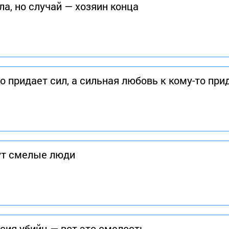
а, но случай — хозяин конца
о придает сил, а сильная любовь к кому-то пр
т смелые люди
сия убийц — вот это смелость