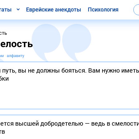
таты
Еврейские анекдоты
Психология
сть
елость
ам
алфавиту
 путь, вы не должны бояться. Вам нужно имет
бки
ается высшей добродетелью — ведь в смелости
тв