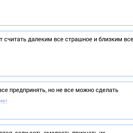
 считать далеким все страшное и близким вс
се предпринять, но не все можно сделать
парт
тся, если есть смелость признать их