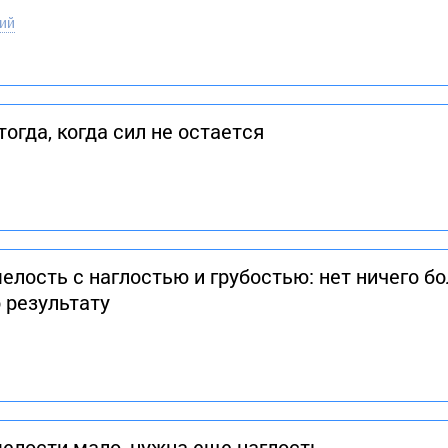
ий
огда, когда сил не остается
лость с наглостью и грубостью: нет ничего бо
о результату
елости мало, нужна еще на­глость