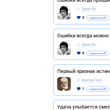
Брюс Ли
0
поделиться
Ошибки всегда можно с
Брюс Ли
0
поделиться
Первый признак истин
Виктор Гюго
1
поделиться
Удача улыбается смелы