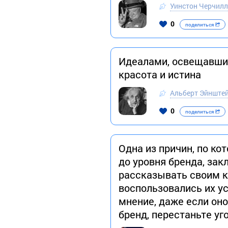
Уинстон Черчил
0
поделиться
Идеалами, освещавшим
красота и истина
Альберт Эйнште
0
поделиться
Одна из причин, по ко
до уровня бренда, зак
рассказывать своим к
воспользовались их ус
мнение, даже если оно
бренд, перестаньте у