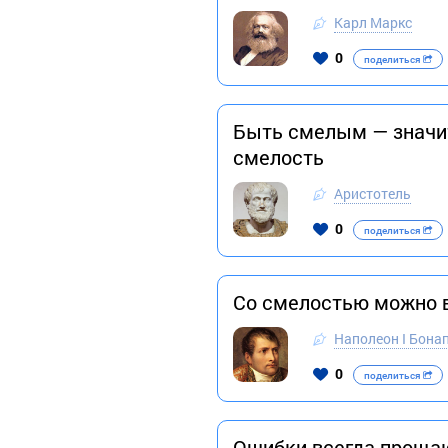
Карл Маркс
0
поделиться
Быть смелым — значит
смелость
Аристотель
0
поделиться
Со смелостью можно в
Наполеон I Бона
0
поделиться
Ошибки всегда прощаю