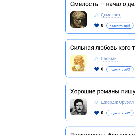
Смелость — начало дел
Демокрит
0
поделиться
Сильная любовь кого-т
Лао-цзы
0
поделиться
Хорошие романы пишу
Джордж Оруэлл
0
поделиться
Воскреснуть без согла