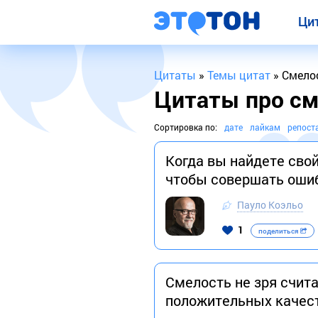
Ци
Цитаты
»
Темы цитат
» Смело
Цитаты про см
Сортировка по:
дате
лайкам
репост
Когда вы найдете свой
чтобы совершать оши
Пауло Коэльо
1
поделиться
Смелость не зря счит
положительных качес