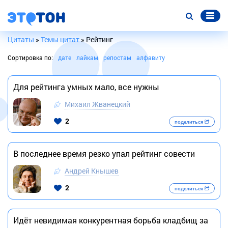
Цитаты
»
Темы цитат
» Рейтинг
Сортировка по:
дате
лайкам
репостам
алфавиту
Для рейтинга умных мало, все нужны
Михаил Жванецкий
2
поделиться
В последнее время резко упал рейтинг совести
Андрей Кнышев
2
поделиться
Идёт невидимая конкурентная борьба кладбищ за