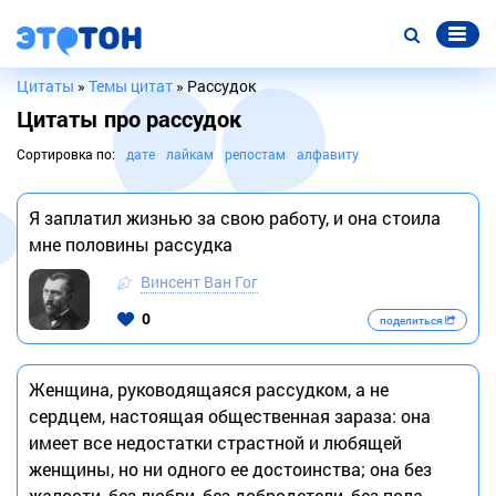
Цитаты
»
Темы цитат
» Рассудок
Цитаты про рассудок
Сортировка по:
дате
лайкам
репостам
алфавиту
Я заплатил жизнью за свою работу, и она стоила
мне половины рассудка
Винсент Ван Гог
0
поделиться
Женщина, руководящаяся рассудком, а не
сердцем, настоящая общественная зараза: она
имеет все недостатки страстной и любящей
женщины, но ни одного ее достоинства; она без
жалости, без любви, без добродетели, без пола