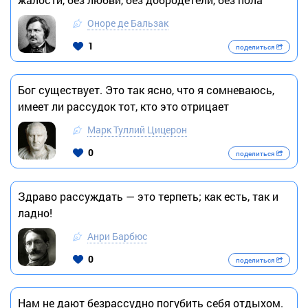
Оноре де Бальзак
1
поделиться
Бог существует. Это так ясно, что я сомневаюсь,
имеет ли рассудок тот, кто это отрицает
Марк Туллий Цицерон
0
поделиться
Здраво рассуждать — это терпеть; как есть, так и
ладно!
Анри Барбюс
0
поделиться
Нам не дают безрассудно погубить себя отдыхом.