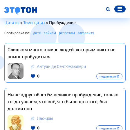
Цитаты
»
Темы цитат
» Пробуждение
Сортировка по:
дате
лайкам
репостам
алфавиту
Слишком много в мире людей, которым никто не
помог пробудиться
Антуан де Сент-Экзюпери
0
поделиться
Ныне вдруг обретём великое пробуждение, только
тогда узнаем, что всё, что было до этого, был
долгий сон
Лао-цзы
0
поделиться