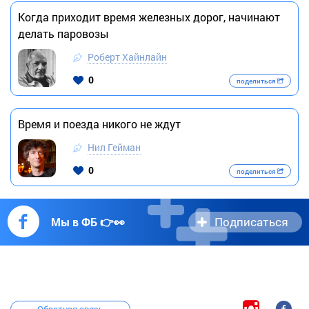
Когда приходит время железных дорог, начинают
делать паровозы
Роберт Хайнлайн
0
поделиться
Время и поезда никого не ждут
Нил Гейман
0
поделиться
Подписаться
Мы в ФБ 👉👀