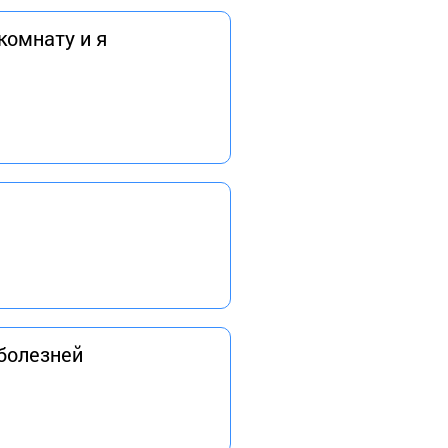
комнату и я
 болезней