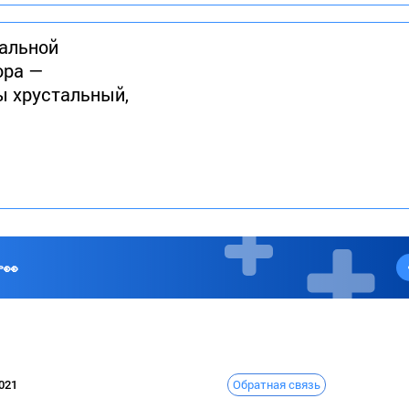
чальной
ора —
ы хрустальный,
👀
Обратная связь
021