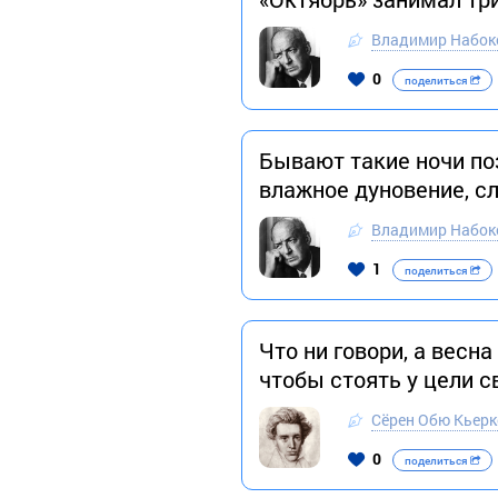
Владимир Набок
0
поделиться
Бывают такие ночи поз
влажное дуновение, с
Владимир Набок
1
поделиться
Что ни говори, а весн
чтобы стоять у цели 
Сёрен Обю Кьерк
0
поделиться