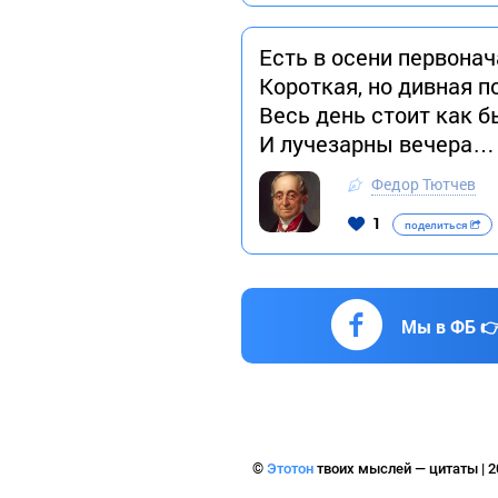
Есть в осени первона
Короткая, но дивная п
Весь день стоит как б
И лучезарны вечера…
Федор Тютчев
1
поделиться
Мы в ФБ 
©
Этотон
твоих мыслей — цитаты | 2