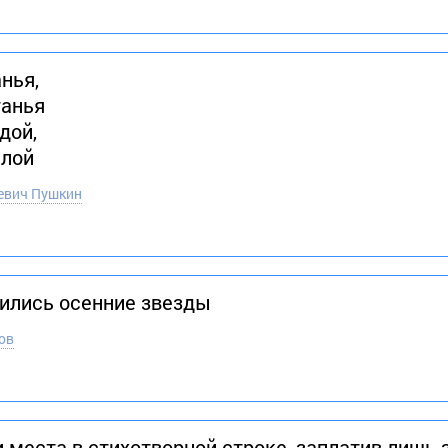
нья,
танья
дой,
илой
евич Пушкин
рились осенние звeзды
ов
 места в стихотворной строке, заплатив лишь 