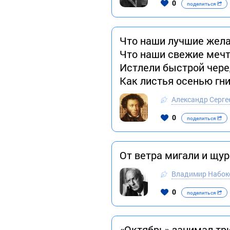
0
поделиться
Что наши лучшие жела
Что наши свежие меч
Истлели быстрой чере
Как листья осенью гн
Александр Серге
0
поделиться
От вeтра мигали и щу
Владимир Набок
0
поделиться
«Октябрь» занимал три