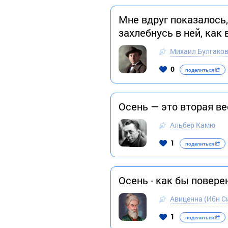
Мне вдруг показалось,
захлебнусь в ней, как 
Михаил Булгако
0
поделиться
Осень — это вторая ве
Альбер Камю
1
поделиться
Осень - как бы повере
Авиценна (Ибн С
1
поделиться