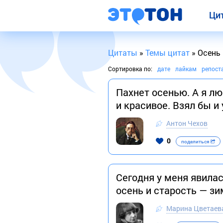
Ци
Цитаты
»
Темы цитат
» Осень
Сортировка по:
дате
лайкам
репост
Пахнет осенью. А я л
и красивое. Взял бы и
Антон Чехов
0
поделиться
Сегодня у меня явилас
осень и старость — зим
Марина Цветаев