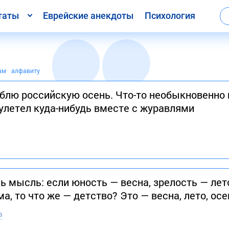
таты
Еврейские анекдоты
Психология
ам
алфавиту
юблю российскую осень. Что-то необыкновенно 
 улетел куда-нибудь вместе с журавлями
ь мысль: если юность — весна, зрелость — ле
а, то что же — детство? Это — весна, лето, осе
а