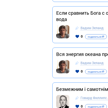
Если сравнить Бога с 
вода
Вадим Зеланд
0
поделиться
Вся энергия океана п
Вадим Зеланд
0
поделиться
Безмежним і самотнім є
Говард Филлипс
0
поделиться