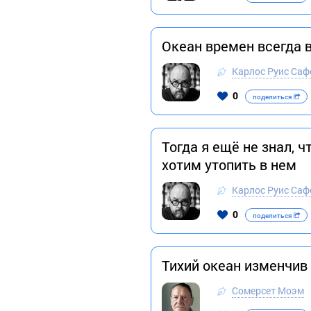
Океан времен всегда 
Карлос Руис Саф
0
поделиться
Тогда я ещё не знал, 
хотим утопить в нем
Карлос Руис Саф
0
поделиться
Тихий океан изменчив 
Сомерсет Моэм