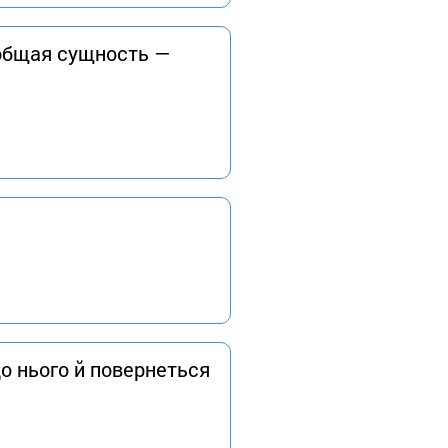
а общая сущность —
до нього й повернеться