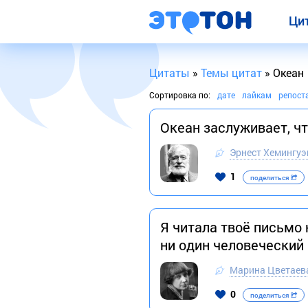
Ци
Цитаты
»
Темы цитат
» Океан
Сортировка по:
дате
лайкам
репост
Океан заслуживает, чт
Эрнест Хемингуэ
1
поделиться
Я читала твоё письмо 
ни один человеческий 
Марина Цветаев
0
поделиться