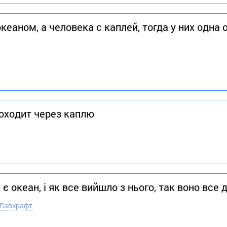
океаном, а человека с каплей, тогда у них одн
роходит через каплю
 океан, і як все вийшло з нього, так воно все 
 Лавкрафт