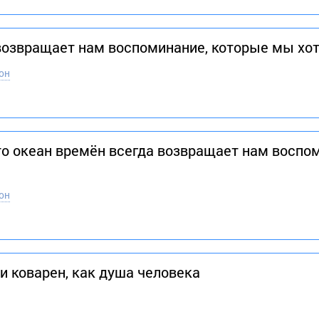
возвращает нам воспоминание, которые мы хот
он
что океан времён всегда возвращает нам восп
он
и коварен, как душа человека