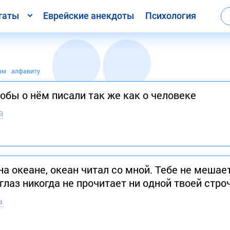
таты
Еврейские анекдоты
Психология
ам
алфавиту
обы о нём писали так же как о человеке
й
на океане, океан читал со мной. Тебе не мешае
глаз никогда не прочитает ни одной твоей стро
а