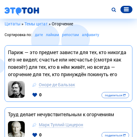
Цитаты
»
Темы цитат
» Огорчение
Сортировка по:
дате
лайкам
репостам
алфавиту
Париж — это предмет зависти для тех, кто никогда
его не видел; счастье или несчастье (смотря как
повезёт) для тех, кто в нём живёт, но всегда —
огорчение для тех, кто принуждён покинуть его
Оноре де Бальзак
0
поделиться
Труд делает нечувствительным к огорчениям
Марк Туллий Цицерон
0
поделиться