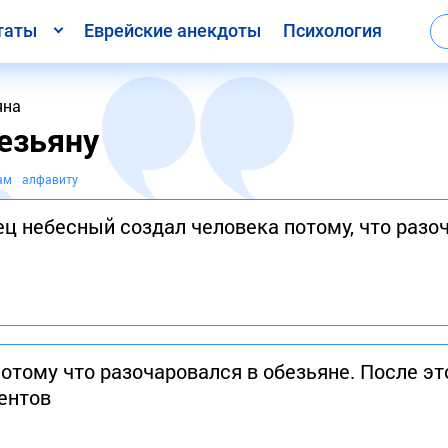
таты
Еврейские анекдоты
Психология
яна
езьяну
ам
алфавиту
ец небесный создал человека потому, что разо
потому что разочаровался в обезьяне. После эт
ентов