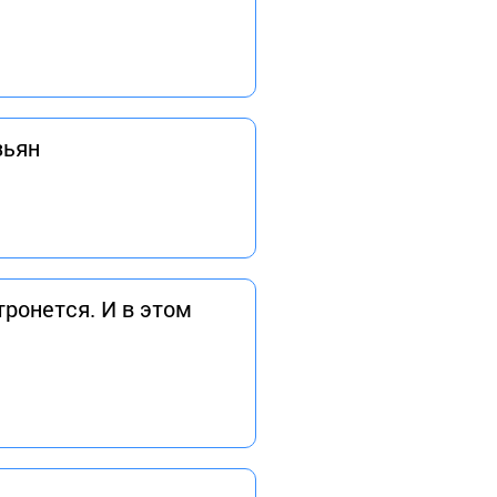
зьян
тронется. И в этом