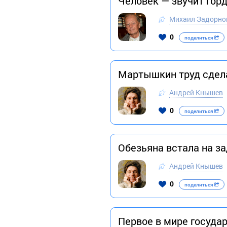
Человек — звучит горд
Михаил Задорно
0
поделиться
Мартышкин труд сдела
Андрей Кнышев
0
поделиться
Обезьяна встала на з
Андрей Кнышев
0
поделиться
Первое в мире государ