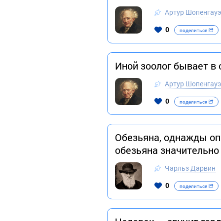
Артур Шопенгау
0
поделиться
Иной зоолог бывает в
Артур Шопенгау
0
поделиться
Обезьяна, однажды опь
обезьяна значительно
Чарльз Дарвин
0
поделиться