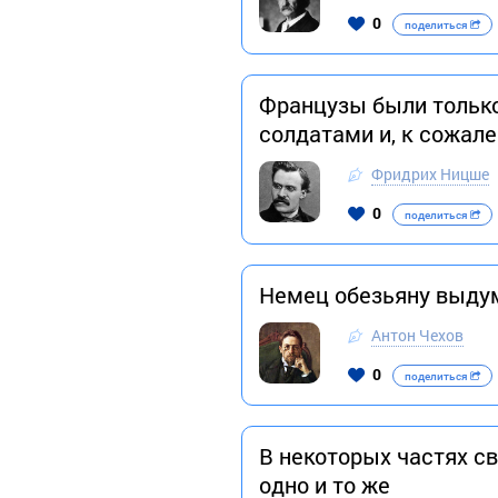
0
поделиться
Французы были только
солдатами и, к сожал
Фридрих Ницше
0
поделиться
Немец обезьяну выдум
Антон Чехов
0
поделиться
В некоторых частях св
одно и то же