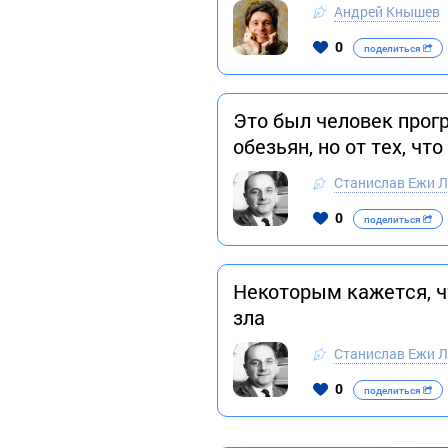
Андрей Кнышев
0
поделиться
Это был человек прог
обезьян, но от тех, чт
Станислав Ежи Л
0
поделиться
Некоторым кажется, чт
зла
Станислав Ежи Л
0
поделиться