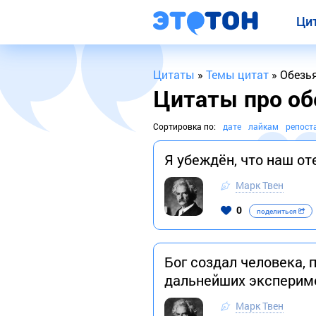
Ци
Цитаты
»
Темы цитат
» Обезь
Цитаты про об
Сортировка по:
дате
лайкам
репост
Я убеждён, что наш от
Марк Твен
0
поделиться
Бог создал человека, 
дальнейших эксперим
Марк Твен