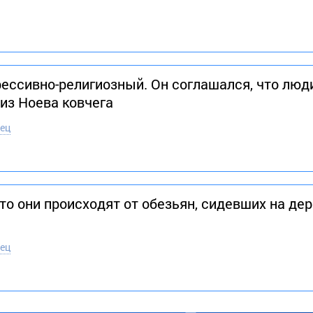
рессивно-религиозный. Он соглашался, что люд
о из Ноева ковчега
ец
о они происходят от обезьян, сидевших на дер
ец