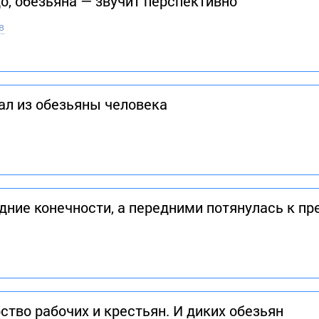
о, обезьяна — звучит перспективно
в
л из обезьяны человека
адние конечности, а передними потянулась к п
ство рабочих и крестьян. И диких обезьян