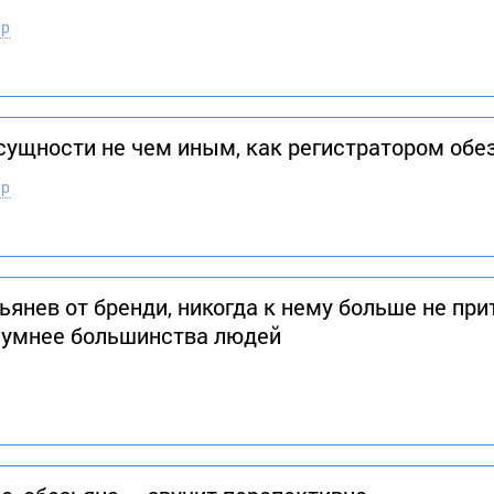
эр
 сущности не чем иным, как регистратором обе
эр
янев от бренди, никогда к нему больше не при
 умнее большинства людей