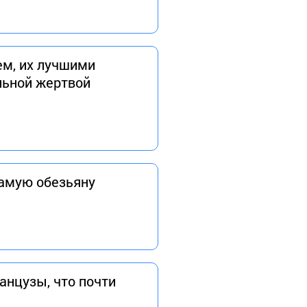
ем, их лучшими
льной жертвой
самую обезьяну
анцузы, что почти