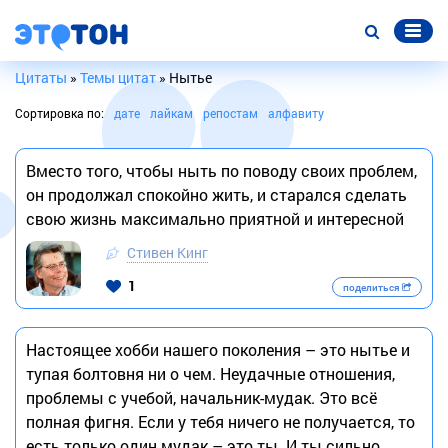
Цитаты
»
Темы цитат
» Нытье
Сортировка по:
дате
лайкам
репостам
алфавиту
Вместо того, чтобы ныть по поводу своих проблем,
он продолжал спокойно жить, и старался сделать
свою жизнь максимально приятной и интересной
Стивен Кинг
1
поделиться
Настоящее хобби нашего поколения – это нытье и
тупая болтовня ни о чем. Неудачные отношения,
проблемы с учебой, начальник-мудак. Это всё
полная фигня. Если у тебя ничего не получается, то
есть только один мудак – это ты. И ты сильно