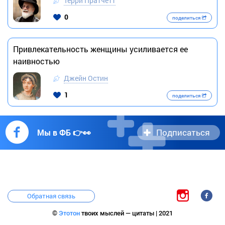
Терри Пратчетт
0
поделиться
Привлекательность женщины усиливается ее
наивностью
Джейн Остин
1
поделиться
Подписаться
Мы в ФБ 👉👀
Обратная связь
©
Этотон
твоих мыслей — цитаты | 2021