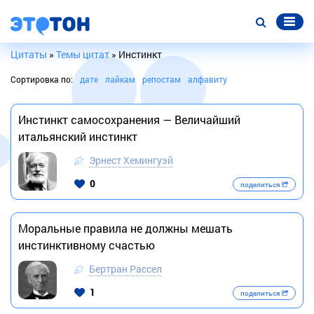
Цитаты
»
Темы цитат
» Инстинкт
Сортировка по:
дате
лайкам
репостам
алфавиту
Инстинкт самосохранения — Величайший
итальянский инстинкт
Эрнест Хемингуэй
0
поделиться
Моральные правила не должны мешать
инстинктивному счастью
Бертран Рассел
1
поделиться