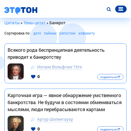
Цитаты
»
Темы цитат
» Банкрот
Сортировка по:
дате
лайкам
репостам
алфавиту
Всякого рода беспринципная деятельность
приводит к банкротству
Иоганн Вольфганг Гёте
0
поделиться
Карточная игра — явное обнаружение умственного
банкротства. Не будучи в состоянии обмениваться
мыслями, люди перебрасываются картами
Артур Шопенгауэр
0
поделиться